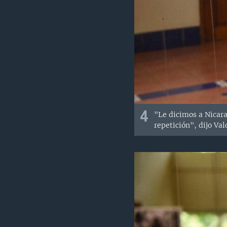
4
"Le dicimos a Nicara
repetición", dijo Val