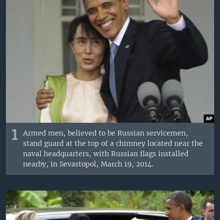
MULTIMEDIA
VENEZUELA
NICARAGUA
ECONOMÍA
PROGRAMAS TV
BRASIL
ENTRETENIMIENTO Y CULTURA
VIDEOS
RADIO
TECNOLOGÍA
FOTOGRAFÍA
EL MUNDO AL DÍA
DIRECT
DEPORTES
AUDIOS
FORO INTERAMERICANO
AVANCE INFORMATIVO
DOCUMENTALES DE LA VOA
CIENCIA Y SALUD
VISIÓN 360
AUDIONOTICIAS
LAS CLAVES
BUENOS DÍAS AMÉRICA
Learning English
PANORAMA
ESTADOS UNIDOS AL DÍA
SÍGANOS
EL MUNDO AL DÍA [RADIO]
1
Armed men, believed to be Russian servicemen,
stand guard at the top of a chimney located near the
FORO [RADIO]
naval headquarters, with Russian flags installed
nearby, in Sevastopol, March 19, 2014.
DEPORTIVO INTERNACIONAL
Idiomas
NOTA ECONÓMICA
ENTRETENIMIENTO