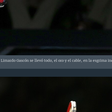
imardo Gascón se llevó todo, el oro y el cable, en la esgrima in