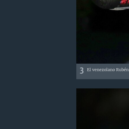
3
El venezolano Rubén L