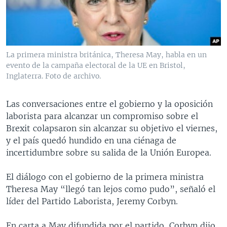
MULTIMEDIA
VENEZUELA
NICARAGUA
ECONOMÍA
PROGRAMAS TV
BRASIL
ENTRETENIMIENTO Y CULTURA
VIDEOS
RADIO
TECNOLOGÍA
FOTOGRAFÍA
EL MUNDO AL DÍA
La primera ministra británica, Theresa May, habla en un
DIRECT
DEPORTES
AUDIOS
FORO INTERAMERICANO
AVANCE INFORMATIVO
evento de la campaña electoral de la UE en Bristol,
Inglaterra. Foto de archivo.
DOCUMENTALES DE LA VOA
CIENCIA Y SALUD
VISIÓN 360
AUDIONOTICIAS
LAS CLAVES
BUENOS DÍAS AMÉRICA
Las conversaciones entre el gobierno y la oposición
Learning English
laborista para alcanzar un compromiso sobre el
PANORAMA
ESTADOS UNIDOS AL DÍA
Brexit colapsaron sin alcanzar su objetivo el viernes,
SÍGANOS
EL MUNDO AL DÍA [RADIO]
y el país quedó hundido en una ciénaga de
incertidumbre sobre su salida de la Unión Europea.
FORO [RADIO]
DEPORTIVO INTERNACIONAL
El diálogo con el gobierno de la primera ministra
Idiomas
Theresa May “llegó tan lejos como pudo”, señaló el
NOTA ECONÓMICA
líder del Partido Laborista, Jeremy Corbyn.
ENTRETENIMIENTO
En carta a May difundida por el partido, Corbyn dijo