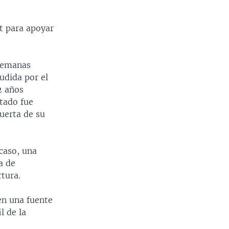
t para apoyar
 semanas
udida por el
2 años
tado fue
uerta de su
caso, una
a de
rtura.
 en una fuente
l de la