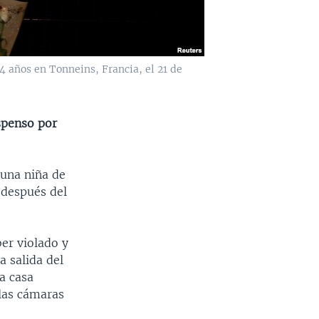
14 años en Tonneins, Francia, el 21 de
spenso por
 una niña de
 después del
er violado y
a salida del
a casa
las cámaras