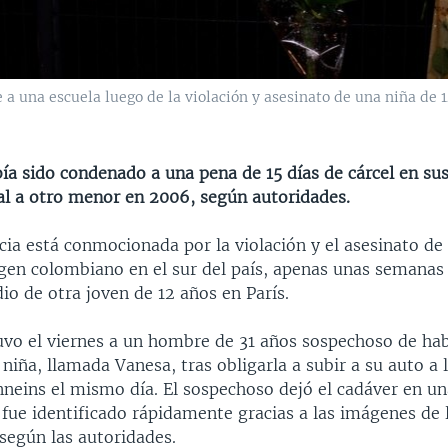
e a una escuela luego de la violación y asesinato de una niña de 
ía sido condenado a una pena de 15 días de cárcel en su
al a otro menor en 2006, según autoridades.
cia está conmocionada por la violación y el asesinato de
igen colombiano en el sur del país, apenas unas semanas
io de otra joven de 12 años en París.
tuvo el viernes a un hombre de 31 años sospechoso de hab
 niña, llamada Vanesa, tras obligarla a subir a su auto a l
nneins el mismo día. El sospechoso dejó el cadáver en un
fue identificado rápidamente gracias a las imágenes de 
según las autoridades.