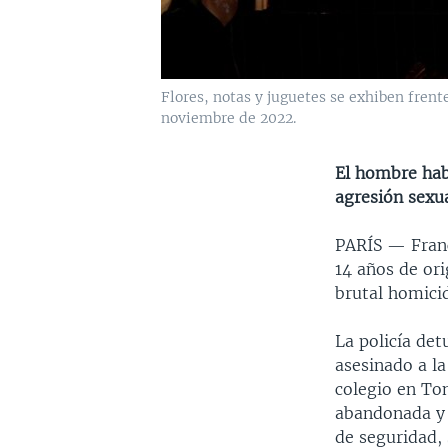
Flores, notas y juguetes se exhiben frent
noviembre de 2022.
El hombre hab
agresión sexu
PARÍS —
Fran
14 años de or
brutal homicid
La policía de
asesinado a la
colegio en To
abandonada y 
de seguridad, 