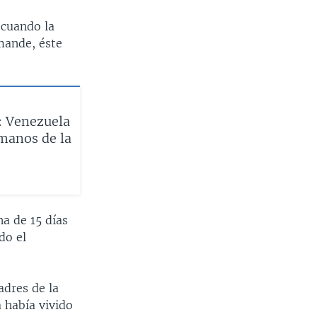
e cuando la
mande, éste
: Venezuela
manos de la
a de 15 días
do el
adres de la
a había vivido