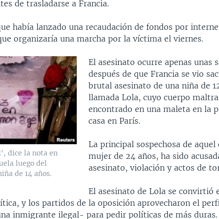
tes de trasladarse a Francia.
que había lanzado una recaudación de fondos por interne
 que organizaría una marcha por la víctima el viernes.
El asesinato ocurre apenas unas
después de que Francia se vio sac
brutal asesinato de una niña de 1
llamada Lola, cuyo cuerpo maltra
encontrado en una maleta en la p
casa en París.
La principal sospechosa de aquel 
, dice la nota en
mujer de 24 años, ha sido acusad
uela luego del
asesinato, violación y actos de to
niña de 14 años.
El asesinato de Lola se convirtió
ítica, y los partidos de la oposición aprovecharon el perfi
na inmigrante ilegal- para pedir políticas de más duras.