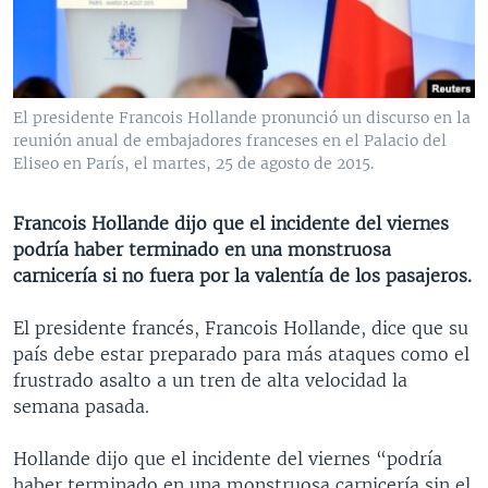
MULTIMEDIA
VENEZUELA
NICARAGUA
ECONOMÍA
PROGRAMAS TV
BRASIL
ENTRETENIMIENTO Y CULTURA
VIDEOS
RADIO
TECNOLOGÍA
FOTOGRAFÍA
EL MUNDO AL DÍA
El presidente Francois Hollande pronunció un discurso en la
DIRECT
DEPORTES
AUDIOS
FORO INTERAMERICANO
AVANCE INFORMATIVO
reunión anual de embajadores franceses en el Palacio del
Eliseo en París, el martes, 25 de agosto de 2015.
DOCUMENTALES DE LA VOA
CIENCIA Y SALUD
VISIÓN 360
AUDIONOTICIAS
LAS CLAVES
BUENOS DÍAS AMÉRICA
Francois Hollande dijo que el incidente del viernes
Learning English
podría haber terminado en una monstruosa
PANORAMA
ESTADOS UNIDOS AL DÍA
carnicería si no fuera por la valentía de los pasajeros.
SÍGANOS
EL MUNDO AL DÍA [RADIO]
El presidente francés, Francois Hollande, dice que su
FORO [RADIO]
país debe estar preparado para más ataques como el
DEPORTIVO INTERNACIONAL
frustrado asalto a un tren de alta velocidad la
Idiomas
semana pasada.
NOTA ECONÓMICA
ENTRETENIMIENTO
Hollande dijo que el incidente del viernes “podría
haber terminado en una monstruosa carnicería sin el