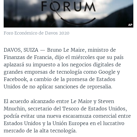
MULTIMEDIA
VENEZUELA
NICARAGUA
ECONOMÍA
PROGRAMAS TV
BRASIL
ENTRETENIMIENTO Y CULTURA
VIDEOS
RADIO
TECNOLOGÍA
FOTOGRAFÍA
EL MUNDO AL DÍA
Foro Económico de Davos 2020
DIRECT
DEPORTES
AUDIOS
FORO INTERAMERICANO
AVANCE INFORMATIVO
DAVOS, SUIZA —
Bruno Le Maire, ministro de
DOCUMENTALES DE LA VOA
CIENCIA Y SALUD
VISIÓN 360
AUDIONOTICIAS
Finanzas de Francia, dijo el miércoles que su país
LAS CLAVES
BUENOS DÍAS AMÉRICA
aplazará su impuesto a los negocios digitales de
Learning English
grandes empresas de tecnología como Google y
PANORAMA
ESTADOS UNIDOS AL DÍA
Facebook, a cambio de la promesa de Estados
SÍGANOS
EL MUNDO AL DÍA [RADIO]
Unidos de no aplicar sanciones de represalia.
FORO [RADIO]
El acuerdo alcanzado entre Le Maire y Steven
DEPORTIVO INTERNACIONAL
Mnuchin, secretario del Tesoro de Estados Unidos,
Idiomas
podría evitar una nueva escaramuza comercial entre
NOTA ECONÓMICA
Estados Unidos y la Unión Europea en el lucrativo
ENTRETENIMIENTO
mercado de la alta tecnología.