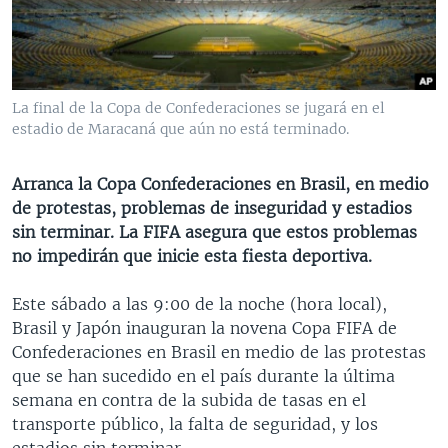
MULTIMEDIA
VENEZUELA
NICARAGUA
ECONOMÍA
PROGRAMAS TV
BRASIL
ENTRETENIMIENTO Y CULTURA
VIDEOS
RADIO
TECNOLOGÍA
FOTOGRAFÍA
EL MUNDO AL DÍA
La final de la Copa de Confederaciones se jugará en el
DIRECT
DEPORTES
AUDIOS
FORO INTERAMERICANO
AVANCE INFORMATIVO
estadio de Maracaná que aún no está terminado.
DOCUMENTALES DE LA VOA
CIENCIA Y SALUD
VISIÓN 360
AUDIONOTICIAS
Arranca la Copa Confederaciones en Brasil, en medio
LAS CLAVES
BUENOS DÍAS AMÉRICA
de protestas, problemas de inseguridad y estadios
Learning English
sin terminar. La FIFA asegura que estos problemas
PANORAMA
ESTADOS UNIDOS AL DÍA
no impedirán que inicie esta fiesta deportiva.
SÍGANOS
EL MUNDO AL DÍA [RADIO]
Este sábado a las 9:00 de la noche (hora local),
FORO [RADIO]
Brasil y Japón inauguran la novena Copa FIFA de
DEPORTIVO INTERNACIONAL
Confederaciones en Brasil en medio de las protestas
Idiomas
que se han sucedido en el país durante la última
NOTA ECONÓMICA
semana en contra de la subida de tasas en el
ENTRETENIMIENTO
transporte público, la falta de seguridad, y los
estadios sin terminar.