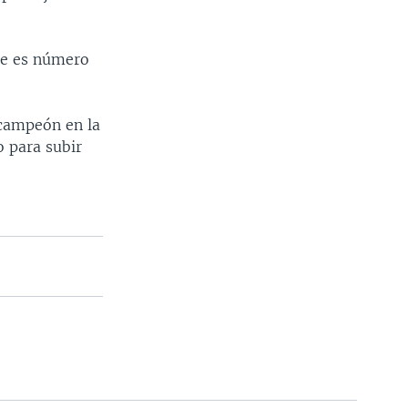
ue es número
 campeón en la
o para subir