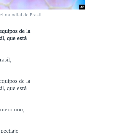
el mundial de Brasil.
equipos de la
il, que está
asil,
equipos de la
il, que está
número uno,
epechaje