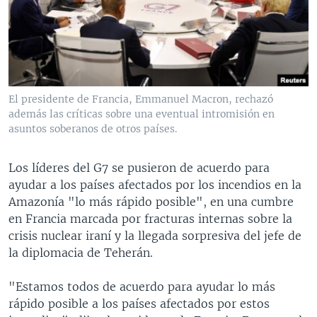
MULTIMEDIA
VENEZUELA
NICARAGUA
ECONOMÍA
PROGRAMAS TV
BRASIL
ENTRETENIMIENTO Y CULTURA
VIDEOS
RADIO
TECNOLOGÍA
FOTOGRAFÍA
EL MUNDO AL DÍA
DIRECT
DEPORTES
AUDIOS
FORO INTERAMERICANO
AVANCE INFORMATIVO
El presidente de Francia, Emmanuel Macron, rechazó
además las críticas sobre una eventual intromisión en
DOCUMENTALES DE LA VOA
CIENCIA Y SALUD
VISIÓN 360
AUDIONOTICIAS
asuntos soberanos de otros países.
LAS CLAVES
BUENOS DÍAS AMÉRICA
Learning English
PANORAMA
ESTADOS UNIDOS AL DÍA
Los líderes del G7 se pusieron de acuerdo para
ayudar a los países afectados por los incendios en la
SÍGANOS
EL MUNDO AL DÍA [RADIO]
Amazonía "lo más rápido posible", en una cumbre
FORO [RADIO]
en Francia marcada por fracturas internas sobre la
crisis nuclear iraní y la llegada sorpresiva del jefe de
DEPORTIVO INTERNACIONAL
la diplomacia de Teherán.
Idiomas
NOTA ECONÓMICA
"Estamos todos de acuerdo para ayudar lo más
ENTRETENIMIENTO
rápido posible a los países afectados por estos