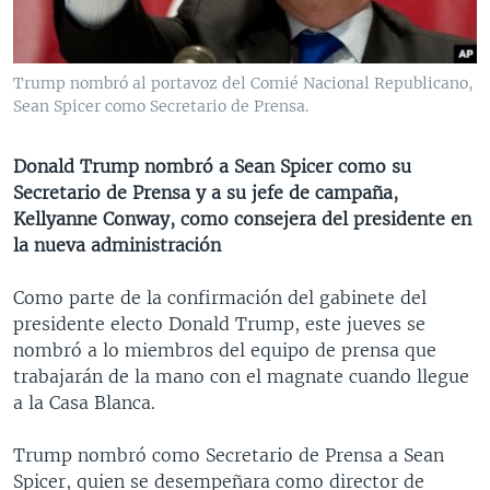
MULTIMEDIA
VENEZUELA
NICARAGUA
ECONOMÍA
PROGRAMAS TV
BRASIL
ENTRETENIMIENTO Y CULTURA
VIDEOS
Trump nombró al portavoz del Comié Nacional Republicano,
RADIO
TECNOLOGÍA
FOTOGRAFÍA
EL MUNDO AL DÍA
Sean Spicer como Secretario de Prensa.
DIRECT
DEPORTES
AUDIOS
FORO INTERAMERICANO
AVANCE INFORMATIVO
Donald Trump nombró a Sean Spicer como su
DOCUMENTALES DE LA VOA
CIENCIA Y SALUD
VISIÓN 360
AUDIONOTICIAS
Secretario de Prensa y a su jefe de campaña,
LAS CLAVES
BUENOS DÍAS AMÉRICA
Kellyanne Conway, como consejera del presidente en
Learning English
la nueva administración
PANORAMA
ESTADOS UNIDOS AL DÍA
SÍGANOS
EL MUNDO AL DÍA [RADIO]
Como parte de la confirmación del gabinete del
presidente electo Donald Trump, este jueves se
FORO [RADIO]
nombró a lo miembros del equipo de prensa que
DEPORTIVO INTERNACIONAL
trabajarán de la mano con el magnate cuando llegue
Idiomas
a la Casa Blanca.
NOTA ECONÓMICA
ENTRETENIMIENTO
Trump nombró como Secretario de Prensa a Sean
Spicer, quien se desempeñara como director de