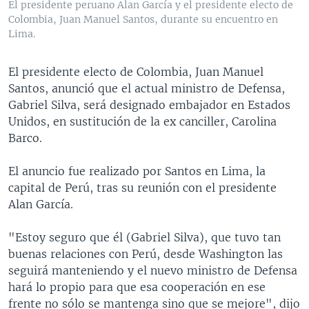
El presidente peruano Alan García y el presidente electo de
MULTIMEDIA
VENEZUELA
NICARAGUA
ECONOMÍA
Colombia, Juan Manuel Santos, durante su encuentro en
Lima.
PROGRAMAS TV
BRASIL
ENTRETENIMIENTO Y CULTURA
VIDEOS
RADIO
TECNOLOGÍA
FOTOGRAFÍA
EL MUNDO AL DÍA
El presidente electo de Colombia, Juan Manuel
DIRECT
DEPORTES
AUDIOS
FORO INTERAMERICANO
AVANCE INFORMATIVO
Santos, anunció que el actual ministro de Defensa,
Gabriel Silva, será designado embajador en Estados
DOCUMENTALES DE LA VOA
CIENCIA Y SALUD
VISIÓN 360
AUDIONOTICIAS
Unidos, en sustitución de la ex canciller, Carolina
LAS CLAVES
BUENOS DÍAS AMÉRICA
Barco.
Learning English
PANORAMA
ESTADOS UNIDOS AL DÍA
El anuncio fue realizado por Santos en Lima, la
SÍGANOS
EL MUNDO AL DÍA [RADIO]
capital de Perú, tras su reunión con el presidente
Alan García.
FORO [RADIO]
DEPORTIVO INTERNACIONAL
"Estoy seguro que él (Gabriel Silva), que tuvo tan
Idiomas
buenas relaciones con Perú, desde Washington las
NOTA ECONÓMICA
seguirá manteniendo y el nuevo ministro de Defensa
ENTRETENIMIENTO
hará lo propio para que esa cooperación en ese
frente no sólo se mantenga sino que se mejore", dijo