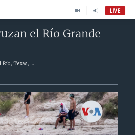
LIVE
ruzan el Río Grande
Más de 10.500 venezolanos han ingresado ilegalmente a Estados Unidos por Del Río, Texas, en lo que va del 2021, más que por cualquier otro punto en los 3.000 kilómetros de frontera entre Estados Unidos y México. La Voz de América se unió a Venezuela Migrante, un proyecto de Efecto Cocuyo, para contar en fotos la historia de estos migrantes venezolanos en su cruce desde Ciudad Acuña, en México, hasta Del Río, en territorio estadounidense. [Fotos tomadas por Iván Reyes del 9 al 16 de junio de 2021]