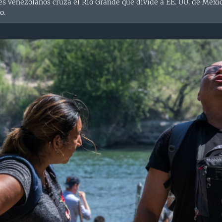
s venezolanos cruza el Río Grande que divide a EE. UU. de México
o.