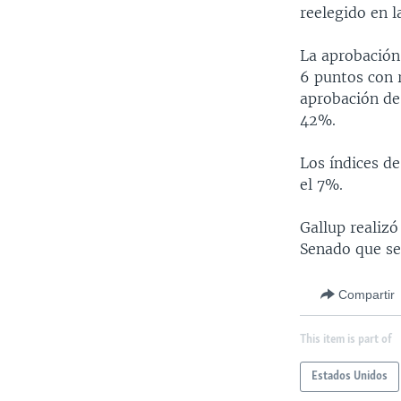
reelegido en 
La aprobación
6 puntos con r
aprobación de
42%.
Los índices d
el 7%.
Gallup realizó
Senado que se
Compartir
This item is part of
Estados Unidos