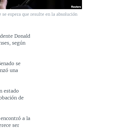
e se espera que resulte en la absolución
sidente Donald
nses, según
Senado se
anzó una
an estado
robación de
encontró a la
erece ser