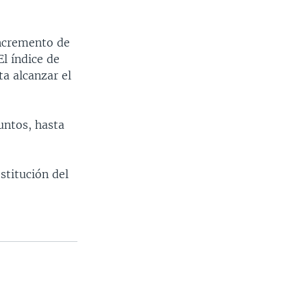
incremento de
El índice de
a alcanzar el
untos, hasta
estitución del