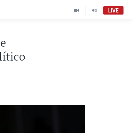
LIVE
de
lítico