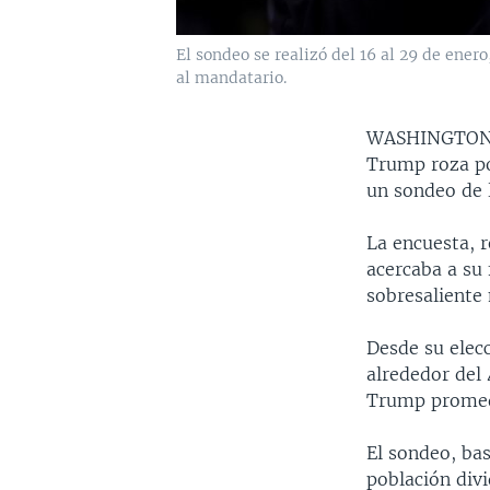
El sondeo se realizó del 16 al 29 de ener
al mandatario.
WASHINGTO
Trump roza po
un sondeo de 
La encuesta, r
acercaba a su
sobresaliente 
Desde su elec
alrededor del 
Trump promedi
El sondeo, ba
población div