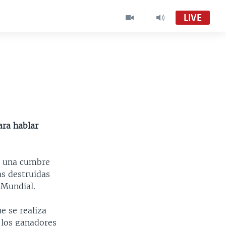
LIVE
ara hablar
n una cumbre
as destruidas
 Mundial.
e se realiza
e los ganadores