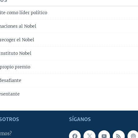
te como líder político
aciones al Nobel
recoger el Nobel
Instituto Nobel
 propio premio
desafiante
resentante
SOTROS
SÍGANOS
omos?