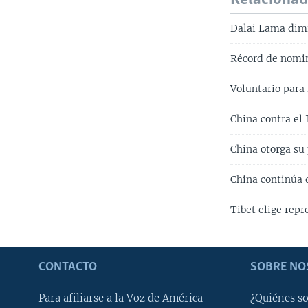
Dalai Lama dimi
Récord de nomin
Voluntario para 
China contra el 
China otorga su
China continúa 
Tibet elige rep
CONTACTO
SOBRE NO
Para afiliarse a la Voz de América
¿Quiénes s