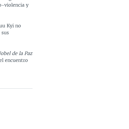
o-violencia y
uu Kyi no
 sus
obel de la Paz
 el encuentro