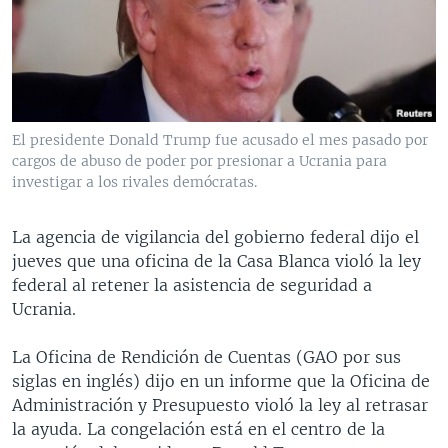
MULTIMEDIA
VENEZUELA
NICARAGUA
ECONOMÍA
PROGRAMAS TV
BRASIL
ENTRETENIMIENTO Y CULTURA
VIDEOS
RADIO
TECNOLOGÍA
FOTOGRAFÍA
EL MUNDO AL DÍA
DIRECT
DEPORTES
AUDIOS
FORO INTERAMERICANO
AVANCE INFORMATIVO
El presidente Donald Trump fue acusado el mes pasado por
cargos de abuso de poder por presionar a Ucrania para
DOCUMENTALES DE LA VOA
CIENCIA Y SALUD
VISIÓN 360
AUDIONOTICIAS
investigar a los rivales demócratas.
LAS CLAVES
BUENOS DÍAS AMÉRICA
Learning English
PANORAMA
ESTADOS UNIDOS AL DÍA
La agencia de vigilancia del gobierno federal dijo el
jueves que una oficina de la Casa Blanca violó la ley
SÍGANOS
EL MUNDO AL DÍA [RADIO]
federal al retener la asistencia de seguridad a
FORO [RADIO]
Ucrania.
DEPORTIVO INTERNACIONAL
La Oficina de Rendición de Cuentas (GAO por sus
Idiomas
NOTA ECONÓMICA
siglas en inglés) dijo en un informe que la Oficina de
Administración y Presupuesto violó la ley al retrasar
ENTRETENIMIENTO
la ayuda. La congelación está en el centro de la