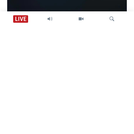
Descarga VOA +
LIVE
Visión 360
Búsqueda
SÍGANOS
CONTACTO
SOBRE NOSOTROS
ACCESIBILIDAD