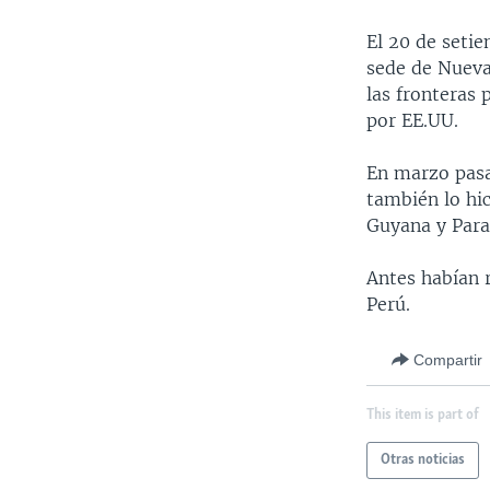
El 20 de seti
sede de Nueva
las fronteras 
por EE.UU.
En marzo pasa
también lo hic
Guyana y Para
Antes habían r
Perú.
Compartir
This item is part of
Otras noticias