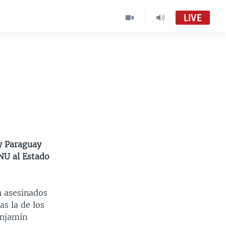
LIVE
 y Paraguay
ONU al Estado
n asesinados
as la de los
enjamín