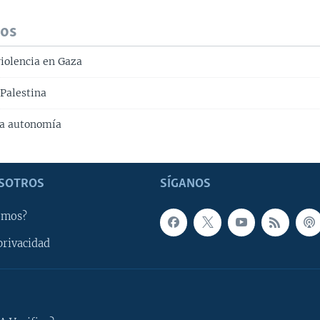
dos
iolencia en Gaza
 Palestina
ta autonomía
SOTROS
SÍGANOS
omos?
privacidad