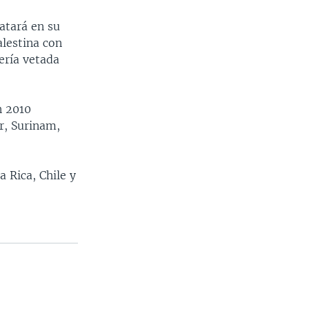
atará en su
lestina con
sería vetada
n 2010
or, Surinam,
 Rica, Chile y