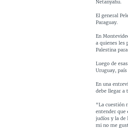
MULTIMEDIA
VENEZUELA
NICARAGUA
ECONOMÍA
Netanyahu.
PROGRAMAS TV
BRASIL
ENTRETENIMIENTO Y CULTURA
VIDEOS
El general Pel
RADIO
TECNOLOGÍA
FOTOGRAFÍA
EL MUNDO AL DÍA
Paraguay.
DIRECT
DEPORTES
AUDIOS
FORO INTERAMERICANO
AVANCE INFORMATIVO
En Montevideo,
DOCUMENTALES DE LA VOA
CIENCIA Y SALUD
VISIÓN 360
AUDIONOTICIAS
a quienes les
Palestina par
LAS CLAVES
BUENOS DÍAS AMÉRICA
PANORAMA
ESTADOS UNIDOS AL DÍA
Luego de esas
Uruguay, país
EL MUNDO AL DÍA [RADIO]
FORO [RADIO]
En una entrevi
debe llegar a 
DEPORTIVO INTERNACIONAL
NOTA ECONÓMICA
“La cuestión n
entender que 
ENTRETENIMIENTO
judíos y la de
mi no me gusta