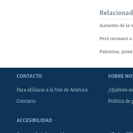
Relaciona
Aumento de la v
Perú reconoce a
Palestina: pron
CONTACTO
SOBRE NO
Para afiliarse a la Voz de América
¿Quiénes s
Contacto
Política de 
ACCESIBILIDAD
Learning English