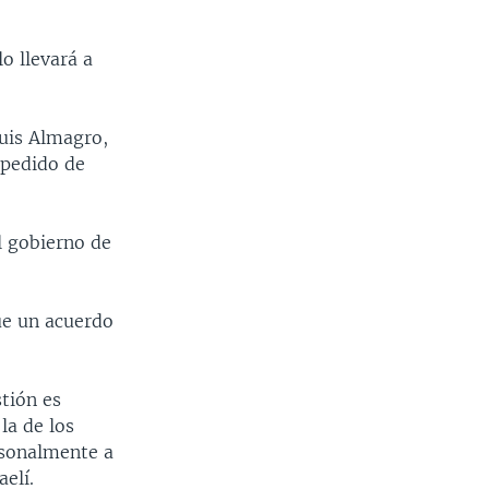
o llevará a
Luis Almagro,
 pedido de
l gobierno de
que un acuerdo
stión es
la de los
ersonalmente a
elí.