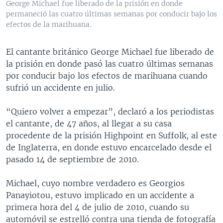
George Michael fue liberado de la prisión en donde
MULTIMEDIA
VENEZUELA
NICARAGUA
ECONOMÍA
permaneció las cuatro últimas semanas por conducir bajo los
efectos de la marihuana.
PROGRAMAS TV
BRASIL
ENTRETENIMIENTO Y CULTURA
VIDEOS
RADIO
TECNOLOGÍA
FOTOGRAFÍA
EL MUNDO AL DÍA
El cantante británico George Michael fue liberado de
DIRECT
DEPORTES
AUDIOS
FORO INTERAMERICANO
AVANCE INFORMATIVO
la prisión en donde pasó las cuatro últimas semanas
por conducir bajo los efectos de marihuana cuando
DOCUMENTALES DE LA VOA
CIENCIA Y SALUD
VISIÓN 360
AUDIONOTICIAS
sufrió un accidente en julio.
LAS CLAVES
BUENOS DÍAS AMÉRICA
Learning English
“Quiero volver a empezar”, declaró a los periodistas
PANORAMA
ESTADOS UNIDOS AL DÍA
el cantante, de 47 años, al llegar a su casa
SÍGANOS
EL MUNDO AL DÍA [RADIO]
procedente de la prisión Highpoint en Suffolk, al este
de Inglaterra, en donde estuvo encarcelado desde el
FORO [RADIO]
pasado 14 de septiembre de 2010.
DEPORTIVO INTERNACIONAL
Idiomas
Michael, cuyo nombre verdadero es Georgios
NOTA ECONÓMICA
Panayiotou, estuvo implicado en un accidente a
ENTRETENIMIENTO
primera hora del 4 de julio de 2010, cuando su
automóvil se estrelló contra una tienda de fotografía