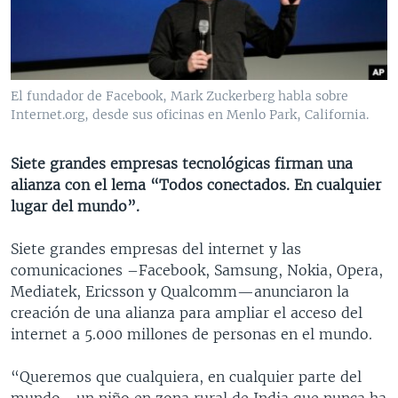
MULTIMEDIA
VENEZUELA
NICARAGUA
ECONOMÍA
PROGRAMAS TV
BRASIL
ENTRETENIMIENTO Y CULTURA
VIDEOS
RADIO
TECNOLOGÍA
FOTOGRAFÍA
EL MUNDO AL DÍA
El fundador de Facebook, Mark Zuckerberg habla sobre
DIRECT
DEPORTES
AUDIOS
FORO INTERAMERICANO
AVANCE INFORMATIVO
Internet.org, desde sus oficinas en Menlo Park, California.
DOCUMENTALES DE LA VOA
CIENCIA Y SALUD
VISIÓN 360
AUDIONOTICIAS
Siete grandes empresas tecnológicas firman una
LAS CLAVES
BUENOS DÍAS AMÉRICA
alianza con el lema “Todos conectados. En cualquier
Learning English
lugar del mundo”.
PANORAMA
ESTADOS UNIDOS AL DÍA
SÍGANOS
EL MUNDO AL DÍA [RADIO]
Siete grandes empresas del internet y las
comunicaciones –Facebook, Samsung, Nokia, Opera,
FORO [RADIO]
Mediatek, Ericsson y Qualcomm—anunciaron la
DEPORTIVO INTERNACIONAL
creación de una alianza para ampliar el acceso del
Idiomas
internet a 5.000 millones de personas en el mundo.
NOTA ECONÓMICA
ENTRETENIMIENTO
“Queremos que cualquiera, en cualquier parte del
mundo –un niño en zona rural de India que nunca ha