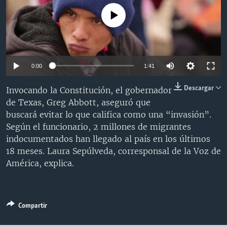
MULTIMEDIA
VENEZUELA
NICARAGUA
ECONOMÍA
No media source currently available
PROGRAMAS TV
BRASIL
ENTRETENIMIENTO Y CULTURA
VIDEOS
RADIO
TECNOLOGÍA
FOTOGRAFÍA
EL MUNDO AL DÍA
DIRECT
DEPORTES
AUDIOS
FORO INTERAMERICANO
AVANCE INFORMATIVO
0:00
1:41
DOCUMENTALES DE LA VOA
CIENCIA Y SALUD
VISIÓN 360
AUDIONOTICIAS
Descargar
Invocando la Constitución, el gobernador
LAS CLAVES
BUENOS DÍAS AMÉRICA
de Texas, Greg Abbott, aseguró que
Learning English
buscará evitar lo que califica como una “invasión”.
PANORAMA
ESTADOS UNIDOS AL DÍA
Según el funcionario, 2 millones de migrantes
SÍGANOS
EL MUNDO AL DÍA [RADIO]
indocumentados han llegado al país en los últimos
18 meses. Laura Sepúlveda, corresponsal de la Voz de
FORO [RADIO]
América, explica.
DEPORTIVO INTERNACIONAL
Idiomas
NOTA ECONÓMICA
Compartir
ENTRETENIMIENTO