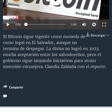
MULTIMEDIA
VENEZUELA
NICARAGUA
ECONOMÍA
PROGRAMAS TV
BRASIL
ENTRETENIMIENTO Y CULTURA
VIDEOS
RADIO
TECNOLOGÍA
FOTOGRAFÍA
EL MUNDO AL DÍA
0:00
1:40
DIRECT
DEPORTES
AUDIOS
FORO INTERAMERICANO
AVANCE INFORMATIVO
Descargar
El Bitcoin sigue vigente como moneda de
DOCUMENTALES DE LA VOA
CIENCIA Y SALUD
VISIÓN 360
AUDIONOTICIAS
curso legal en El Salvador, aunque no
termina de despegar. La divisa no logró en 2023
LAS CLAVES
BUENOS DÍAS AMÉRICA
Learning English
mucha aceptación entre los salvadoreños, pero el
PANORAMA
ESTADOS UNIDOS AL DÍA
gobierno sigue lanzando iniciativas para atraer
inversión extranjera. Claudia Zaldaña con el reporte.
SÍGANOS
EL MUNDO AL DÍA [RADIO]
FORO [RADIO]
DEPORTIVO INTERNACIONAL
Compartir
Idiomas
NOTA ECONÓMICA
ENTRETENIMIENTO