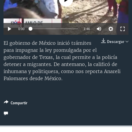
MULTIMEDIA
VENEZUELA
NICARAGUA
ECONOMÍA
PROGRAMAS TV
BRASIL
ENTRETENIMIENTO Y CULTURA
VIDEOS
RADIO
TECNOLOGÍA
FOTOGRAFÍA
EL MUNDO AL DÍA
0:00
1:46
DIRECT
DEPORTES
AUDIOS
FORO INTERAMERICANO
AVANCE INFORMATIVO
Descargar
El gobierno de México inició trámites
DOCUMENTALES DE LA VOA
CIENCIA Y SALUD
VISIÓN 360
AUDIONOTICIAS
para impugnar la ley promulgada por el
gobernador de Texas, la cual permite a la policía
LAS CLAVES
BUENOS DÍAS AMÉRICA
Learning English
detener a migrantes. De antemano, la calificó de
PANORAMA
ESTADOS UNIDOS AL DÍA
inhumana y politiquera, como nos reporta Anareli
Palomares desde México.
SÍGANOS
EL MUNDO AL DÍA [RADIO]
FORO [RADIO]
DEPORTIVO INTERNACIONAL
Compartir
Idiomas
NOTA ECONÓMICA
ENTRETENIMIENTO