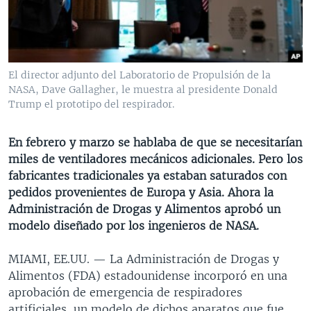
MULTIMEDIA
VENEZUELA
NICARAGUA
ECONOMÍA
PROGRAMAS TV
BRASIL
ENTRETENIMIENTO Y CULTURA
VIDEOS
RADIO
TECNOLOGÍA
FOTOGRAFÍA
EL MUNDO AL DÍA
El director adjunto del Laboratorio de Propulsión de la
DIRECT
DEPORTES
AUDIOS
FORO INTERAMERICANO
AVANCE INFORMATIVO
NASA, Dave Gallagher, le muestra al presidente Donald
Trump el prototipo del respirador.
DOCUMENTALES DE LA VOA
CIENCIA Y SALUD
VISIÓN 360
AUDIONOTICIAS
LAS CLAVES
BUENOS DÍAS AMÉRICA
En febrero y marzo se hablaba de que se necesitarían
Learning English
miles de ventiladores mecánicos adicionales. Pero los
PANORAMA
ESTADOS UNIDOS AL DÍA
fabricantes tradicionales ya estaban saturados con
SÍGANOS
EL MUNDO AL DÍA [RADIO]
pedidos provenientes de Europa y Asia. Ahora la
Administración de Drogas y Alimentos aprobó un
FORO [RADIO]
modelo diseñado por los ingenieros de NASA.
DEPORTIVO INTERNACIONAL
Idiomas
MIAMI, EE.UU. —
La Administración de Drogas y
NOTA ECONÓMICA
Alimentos (FDA) estadounidense incorporó en una
ENTRETENIMIENTO
aprobación de emergencia de respiradores
artificiales, un modelo de dichos aparatos que fue