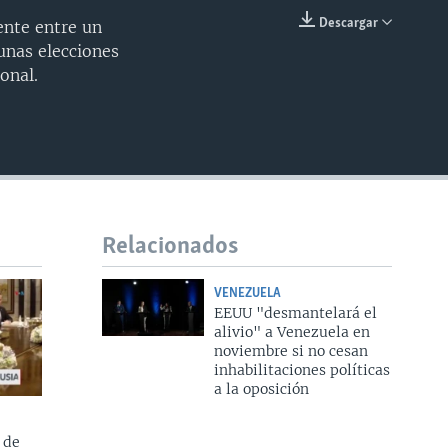
Descargar
ente entre un
INSERTAR
unas elecciones
onal.
Relacionados
VENEZUELA
EEUU "desmantelará el
alivio" a Venezuela en
noviembre si no cesan
inhabilitaciones políticas
a la oposición
 de