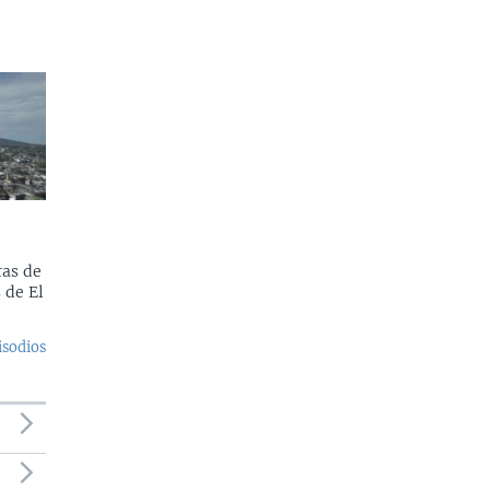
as de
 de El
isodios