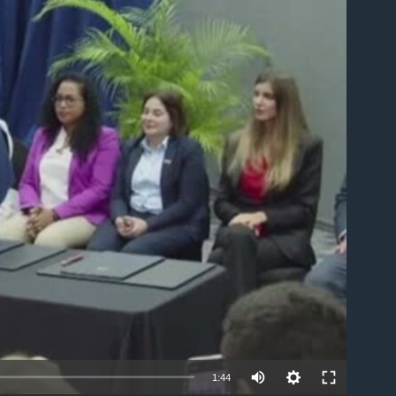
able
1:44