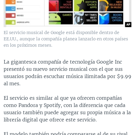
MULTIMEDIA
VENEZUELA
NICARAGUA
ECONOMÍA
PROGRAMAS TV
BRASIL
ENTRETENIMIENTO Y CULTURA
VIDEOS
RADIO
TECNOLOGÍA
FOTOGRAFÍA
EL MUNDO AL DÍA
El servicio musical de Google está disponible dentro de
DIRECT
DEPORTES
AUDIOS
FORO INTERAMERICANO
AVANCE INFORMATIVO
EE.UU., aunque la compañía planea lanzarlo en otros países
en los próximos meses.
DOCUMENTALES DE LA VOA
CIENCIA Y SALUD
VISIÓN 360
AUDIONOTICIAS
LAS CLAVES
BUENOS DÍAS AMÉRICA
La gigantesca compañía de tecnología Google Inc
Learning English
presentó su nuevo servicio musical con el que sus
PANORAMA
ESTADOS UNIDOS AL DÍA
usuarios podrán escuchar música ilimitada por $9.99
SÍGANOS
EL MUNDO AL DÍA [RADIO]
al mes.
FORO [RADIO]
El servicio es similar al que ya ofrecen compañías
DEPORTIVO INTERNACIONAL
como Pandora y Spotify, con la diferencia que cada
Idiomas
usuario también puede agregar su propia música a la
NOTA ECONÓMICA
librería digital que ofrece este servicio.
ENTRETENIMIENTO
El modelo también podría compararse al de su rival