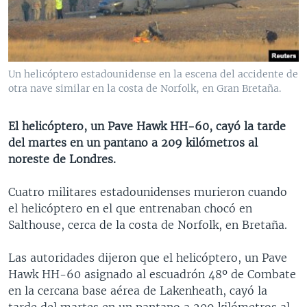
MULTIMEDIA
VENEZUELA
NICARAGUA
ECONOMÍA
PROGRAMAS TV
BRASIL
ENTRETENIMIENTO Y CULTURA
VIDEOS
RADIO
TECNOLOGÍA
FOTOGRAFÍA
EL MUNDO AL DÍA
Un helicóptero estadounidense en la escena del accidente de
DIRECT
DEPORTES
AUDIOS
FORO INTERAMERICANO
AVANCE INFORMATIVO
otra nave similar en la costa de Norfolk, en Gran Bretaña.
DOCUMENTALES DE LA VOA
CIENCIA Y SALUD
VISIÓN 360
AUDIONOTICIAS
El helicóptero, un Pave Hawk HH-60, cayó la tarde
LAS CLAVES
BUENOS DÍAS AMÉRICA
del martes en un pantano a 209 kilómetros al
Learning English
noreste de Londres.
PANORAMA
ESTADOS UNIDOS AL DÍA
SÍGANOS
EL MUNDO AL DÍA [RADIO]
Cuatro militares estadounidenses murieron cuando
el helicóptero en el que entrenaban chocó en
FORO [RADIO]
Salthouse, cerca de la costa de Norfolk, en Bretaña.
DEPORTIVO INTERNACIONAL
Idiomas
Las autoridades dijeron que el helicóptero, un Pave
NOTA ECONÓMICA
Hawk HH-60 asignado al escuadrón 48º de Combate
ENTRETENIMIENTO
en la cercana base aérea de Lakenheath, cayó la
tarde del martes en un pantano a 209 kilómetros al