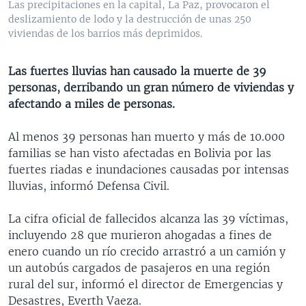
Las precipitaciones en la capital, La Paz, provocaron el
MULTIMEDIA
VENEZUELA
NICARAGUA
ECONOMÍA
deslizamiento de lodo y la destrucción de unas 250
viviendas de los barrios más deprimidos.
PROGRAMAS TV
BRASIL
ENTRETENIMIENTO Y CULTURA
VIDEOS
RADIO
TECNOLOGÍA
FOTOGRAFÍA
EL MUNDO AL DÍA
Las fuertes lluvias han causado la muerte de 39
DIRECT
DEPORTES
AUDIOS
FORO INTERAMERICANO
AVANCE INFORMATIVO
personas, derribando un gran número de viviendas y
afectando a miles de personas.
DOCUMENTALES DE LA VOA
CIENCIA Y SALUD
VISIÓN 360
AUDIONOTICIAS
LAS CLAVES
BUENOS DÍAS AMÉRICA
Al menos 39 personas han muerto y más de 10.000
Learning English
familias se han visto afectadas en Bolivia por las
PANORAMA
ESTADOS UNIDOS AL DÍA
fuertes riadas e inundaciones causadas por intensas
SÍGANOS
EL MUNDO AL DÍA [RADIO]
lluvias, informó Defensa Civil.
FORO [RADIO]
La cifra oficial de fallecidos alcanza las 39 víctimas,
DEPORTIVO INTERNACIONAL
incluyendo 28 que murieron ahogadas a fines de
Idiomas
enero cuando un río crecido arrastró a un camión y
NOTA ECONÓMICA
un autobús cargados de pasajeros en una región
ENTRETENIMIENTO
rural del sur, informó el director de Emergencias y
Desastres, Everth Vaeza.