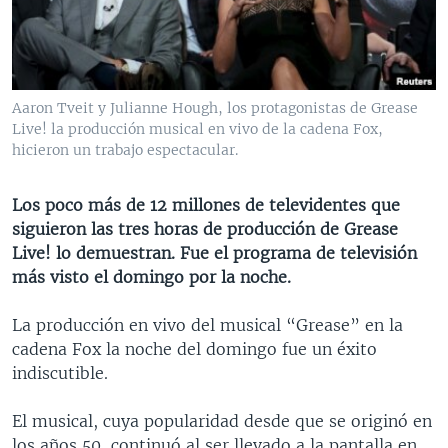
MULTIMEDIA
VENEZUELA
NICARAGUA
ECONOMÍA
PROGRAMAS TV
BRASIL
ENTRETENIMIENTO Y CULTURA
VIDEOS
RADIO
TECNOLOGÍA
FOTOGRAFÍA
EL MUNDO AL DÍA
Aaron Tveit y Julianne Hough, los protagonistas de Grease
DIRECT
DEPORTES
AUDIOS
FORO INTERAMERICANO
AVANCE INFORMATIVO
Live! la producción musical en vivo de la cadena Fox,
hicieron un trabajo espectacular.
DOCUMENTALES DE LA VOA
CIENCIA Y SALUD
VISIÓN 360
AUDIONOTICIAS
LAS CLAVES
BUENOS DÍAS AMÉRICA
Los poco más de 12 millones de televidentes que
Learning English
siguieron las tres horas de producción de Grease
PANORAMA
ESTADOS UNIDOS AL DÍA
Live! lo demuestran. Fue el programa de televisión
SÍGANOS
EL MUNDO AL DÍA [RADIO]
más visto el domingo por la noche.
FORO [RADIO]
La producción en vivo del musical “Grease” en la
DEPORTIVO INTERNACIONAL
cadena Fox la noche del domingo fue un éxito
Idiomas
indiscutible.
NOTA ECONÓMICA
ENTRETENIMIENTO
El musical, cuya popularidad desde que se originó en
los años 50, continuó al ser llevado a la pantalla en