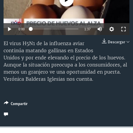
MULTIMEDIA
VENEZUELA
NICARAGUA
ECONOMÍA
PROGRAMAS TV
BRASIL
ENTRETENIMIENTO Y CULTURA
VIDEOS
RADIO
TECNOLOGÍA
FOTOGRAFÍA
EL MUNDO AL DÍA
Auto
0:00
1:37
DIRECT
DEPORTES
AUDIOS
FORO INTERAMERICANO
AVANCE INFORMATIVO
240p
Descargar
El virus H5N1 de la influenza aviar
DOCUMENTALES DE LA VOA
CIENCIA Y SALUD
VISIÓN 360
AUDIONOTICIAS
continúa matando gallinas en Estados
360p
Unidos y por ende elevando el precio de los huevos.
LAS CLAVES
BUENOS DÍAS AMÉRICA
480p
Auto
240p
360p
480p
Learning English
Aunque la situación preocupa a los consumidores, al
PANORAMA
ESTADOS UNIDOS AL DÍA
menos un granjero ve una oportunidad en puerta.
720p
720p
1080p
Verónica Balderas Iglesias nos cuenta.
SÍGANOS
EL MUNDO AL DÍA [RADIO]
1080p
FORO [RADIO]
DEPORTIVO INTERNACIONAL
Compartir
Idiomas
NOTA ECONÓMICA
ENTRETENIMIENTO