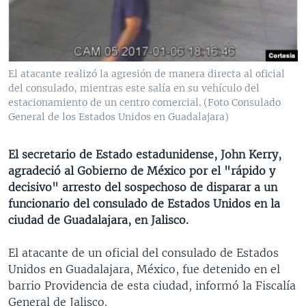
MULTIMEDIA
VENEZUELA
NICARAGUA
ECONOMÍA
PROGRAMAS TV
BRASIL
ENTRETENIMIENTO Y CULTURA
VIDEOS
RADIO
TECNOLOGÍA
FOTOGRAFÍA
EL MUNDO AL DÍA
El atacante realizó la agresión de manera directa al oficial
DIRECT
DEPORTES
AUDIOS
FORO INTERAMERICANO
AVANCE INFORMATIVO
del consulado, mientras este salía en su vehículo del
estacionamiento de un centro comercial. (Foto Consulado
DOCUMENTALES DE LA VOA
CIENCIA Y SALUD
VISIÓN 360
AUDIONOTICIAS
General de los Estados Unidos en Guadalajara)
LAS CLAVES
BUENOS DÍAS AMÉRICA
Learning English
El secretario de Estado estadunidense, John Kerry,
PANORAMA
ESTADOS UNIDOS AL DÍA
agradeció al Gobierno de México por el "rápido y
SÍGANOS
EL MUNDO AL DÍA [RADIO]
decisivo" arresto del sospechoso de disparar a un
funcionario del consulado de Estados Unidos en la
FORO [RADIO]
ciudad de Guadalajara, en Jalisco.
DEPORTIVO INTERNACIONAL
Idiomas
El atacante de un oficial del consulado de Estados
NOTA ECONÓMICA
Unidos en Guadalajara, México, fue detenido en el
ENTRETENIMIENTO
barrio Providencia de esta ciudad, informó la Fiscalía
General de Jalisco.