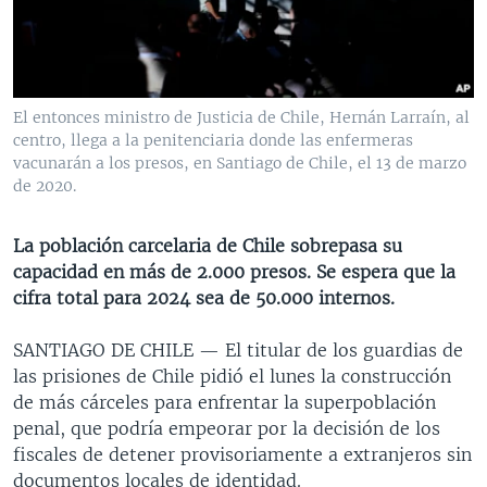
MULTIMEDIA
VENEZUELA
NICARAGUA
ECONOMÍA
PROGRAMAS TV
BRASIL
ENTRETENIMIENTO Y CULTURA
VIDEOS
RADIO
TECNOLOGÍA
FOTOGRAFÍA
EL MUNDO AL DÍA
El entonces ministro de Justicia de Chile, Hernán Larraín, al
DIRECT
DEPORTES
AUDIOS
FORO INTERAMERICANO
AVANCE INFORMATIVO
centro, llega a la penitenciaria donde las enfermeras
vacunarán a los presos, en Santiago de Chile, el 13 de marzo
DOCUMENTALES DE LA VOA
CIENCIA Y SALUD
VISIÓN 360
AUDIONOTICIAS
de 2020.
LAS CLAVES
BUENOS DÍAS AMÉRICA
Learning English
La población carcelaria de Chile sobrepasa su
PANORAMA
ESTADOS UNIDOS AL DÍA
capacidad en más de 2.000 presos. Se espera que la
SÍGANOS
EL MUNDO AL DÍA [RADIO]
cifra total para 2024 sea de 50.000 internos.
FORO [RADIO]
SANTIAGO DE CHILE —
El titular de los guardias de
DEPORTIVO INTERNACIONAL
las prisiones de Chile pidió el lunes la construcción
Idiomas
de más cárceles para enfrentar la superpoblación
NOTA ECONÓMICA
penal, que podría empeorar por la decisión de los
ENTRETENIMIENTO
fiscales de detener provisoriamente a extranjeros sin
documentos locales de identidad.