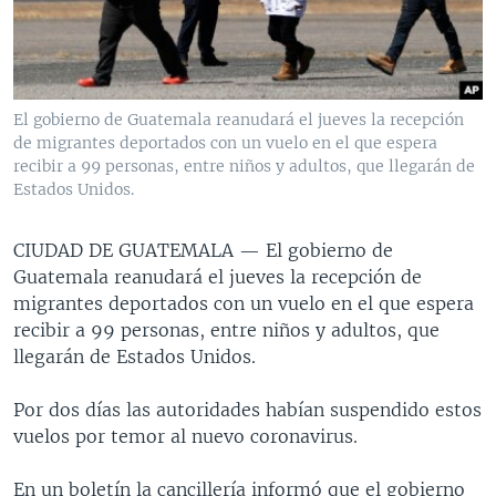
MULTIMEDIA
VENEZUELA
NICARAGUA
ECONOMÍA
PROGRAMAS TV
BRASIL
ENTRETENIMIENTO Y CULTURA
VIDEOS
RADIO
TECNOLOGÍA
FOTOGRAFÍA
EL MUNDO AL DÍA
El gobierno de Guatemala reanudará el jueves la recepción
DIRECT
DEPORTES
AUDIOS
FORO INTERAMERICANO
AVANCE INFORMATIVO
de migrantes deportados con un vuelo en el que espera
recibir a 99 personas, entre niños y adultos, que llegarán de
DOCUMENTALES DE LA VOA
CIENCIA Y SALUD
VISIÓN 360
AUDIONOTICIAS
Estados Unidos.
LAS CLAVES
BUENOS DÍAS AMÉRICA
Learning English
CIUDAD DE GUATEMALA —
El gobierno de
PANORAMA
ESTADOS UNIDOS AL DÍA
Guatemala reanudará el jueves la recepción de
SÍGANOS
EL MUNDO AL DÍA [RADIO]
migrantes deportados con un vuelo en el que espera
recibir a 99 personas, entre niños y adultos, que
FORO [RADIO]
llegarán de Estados Unidos.
DEPORTIVO INTERNACIONAL
Idiomas
Por dos días las autoridades habían suspendido estos
NOTA ECONÓMICA
vuelos por temor al nuevo coronavirus.
ENTRETENIMIENTO
En un boletín la cancillería informó que el gobierno