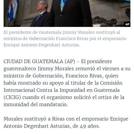
MULTIMEDIA
VENEZUELA
NICARAGUA
ECONOMÍA
PROGRAMAS TV
BRASIL
ENTRETENIMIENTO Y CULTURA
VIDEOS
RADIO
TECNOLOGÍA
FOTOGRAFÍA
EL MUNDO AL DÍA
El presidente de Guatemala Jimmy Morales sustituyó al
DIRECT
DEPORTES
AUDIOS
FORO INTERAMERICANO
AVANCE INFORMATIVO
ministro de Gobernación Francisco Rivas por el empresario
Enrique Antonio Degenhart Asturias.
DOCUMENTALES DE LA VOA
CIENCIA Y SALUD
VISIÓN 360
AUDIONOTICIAS
LAS CLAVES
BUENOS DÍAS AMÉRICA
CIUDAD DE GUATEMALA (AP) - El presidente
Learning English
guatemalteco Jimmy Morales removió el viernes a su
PANORAMA
ESTADOS UNIDOS AL DÍA
ministro de Gobernación, Francisco Rivas, quien
SÍGANOS
EL MUNDO AL DÍA [RADIO]
había mostrado su apoyo al titular de la Comisión
Internacional Contra la Impunidad en Guatemala
FORO [RADIO]
(CICIG) cuando el organismo solicitó el retiro de la
DEPORTIVO INTERNACIONAL
inmunidad del mandatario.
Idiomas
NOTA ECONÓMICA
Morales sustituyó a Rivas con el empresario Enrique
ENTRETENIMIENTO
Antonio Degenhart Asturias, de 49 años.