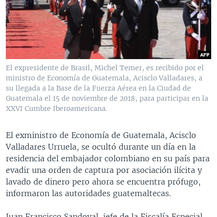
MULTIMEDIA
VENEZUELA
NICARAGUA
ECONOMÍA
PROGRAMAS TV
BRASIL
ENTRETENIMIENTO Y CULTURA
VIDEOS
RADIO
TECNOLOGÍA
FOTOGRAFÍA
EL MUNDO AL DÍA
DIRECT
DEPORTES
AUDIOS
FORO INTERAMERICANO
AVANCE INFORMATIVO
El expresidente de Brasil, Michel Temer, es recibido por el
ministro de Economía de Guatemala, Acisclo Valladares, a
DOCUMENTALES DE LA VOA
CIENCIA Y SALUD
VISIÓN 360
AUDIONOTICIAS
su llegada a la Base de la Fuerza Aérea en la Ciudad de
LAS CLAVES
BUENOS DÍAS AMÉRICA
Guatemala el 15 de noviembre de 2018, para participar en la
Learning English
XXVI Cumbre Iberoamericana.
PANORAMA
ESTADOS UNIDOS AL DÍA
SÍGANOS
EL MUNDO AL DÍA [RADIO]
El exministro de Economía de Guatemala, Acisclo
Valladares Urruela, se ocultó durante un día en la
FORO [RADIO]
residencia del embajador colombiano en su país para
DEPORTIVO INTERNACIONAL
evadir una orden de captura por asociación ilícita y
Idiomas
lavado de dinero pero ahora se encuentra prófugo,
NOTA ECONÓMICA
informaron las autoridades guatemaltecas.
ENTRETENIMIENTO
Juan Francisco Sandoval, jefe de la Fiscalía Especial