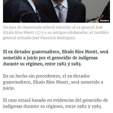
MULTIMEDIA
VENEZUELA
NICARAGUA
ECONOMÍA
PROGRAMAS TV
BRASIL
ENTRETENIMIENTO Y CULTURA
VIDEOS
RADIO
TECNOLOGÍA
FOTOGRAFÍA
EL MUNDO AL DÍA
Un juez de Guatemala ordenó enjuiciar al ex general José
DIRECT
DEPORTES
AUDIOS
FORO INTERAMERICANO
AVANCE INFORMATIVO
Efraín Ríos Montt (C) y a su antiguo colaborador, el también
general retirado José Mauricio Rodríguez.
DOCUMENTALES DE LA VOA
CIENCIA Y SALUD
VISIÓN 360
AUDIONOTICIAS
LAS CLAVES
BUENOS DÍAS AMÉRICA
El ex dictador guatemalteco, Efraín Ríos Montt, será
Learning English
sometido a juicio por el genocidio de indígenas
PANORAMA
ESTADOS UNIDOS AL DÍA
durante su régimen, entre 1982 y 1983.
SÍGANOS
EL MUNDO AL DÍA [RADIO]
En un hecho sin precedentes, el ex dictador
FORO [RADIO]
guatemalteco, Efraín Ríos Montt, será sometido a
DEPORTIVO INTERNACIONAL
juicio.
Idiomas
NOTA ECONÓMICA
El caso estará basado en evidencias del genocidio de
ENTRETENIMIENTO
indígenas durante su régimen, entre 1982 y 1983.