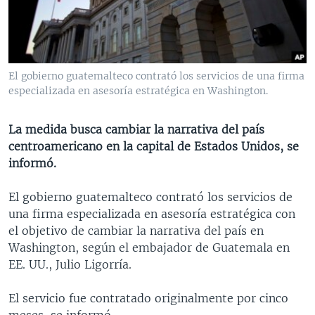
MULTIMEDIA
VENEZUELA
NICARAGUA
ECONOMÍA
PROGRAMAS TV
BRASIL
ENTRETENIMIENTO Y CULTURA
VIDEOS
RADIO
TECNOLOGÍA
FOTOGRAFÍA
EL MUNDO AL DÍA
El gobierno guatemalteco contrató los servicios de una firma
DIRECT
DEPORTES
AUDIOS
FORO INTERAMERICANO
AVANCE INFORMATIVO
especializada en asesoría estratégica en Washington.
DOCUMENTALES DE LA VOA
CIENCIA Y SALUD
VISIÓN 360
AUDIONOTICIAS
La medida busca cambiar la narrativa del país
LAS CLAVES
BUENOS DÍAS AMÉRICA
centroamericano en la capital de Estados Unidos, se
Learning English
informó.
PANORAMA
ESTADOS UNIDOS AL DÍA
SÍGANOS
EL MUNDO AL DÍA [RADIO]
El gobierno guatemalteco contrató los servicios de
una firma especializada en asesoría estratégica con
FORO [RADIO]
el objetivo de cambiar la narrativa del país en
DEPORTIVO INTERNACIONAL
Washington, según el embajador de Guatemala en
Idiomas
EE. UU., Julio Ligorría.
NOTA ECONÓMICA
ENTRETENIMIENTO
El servicio fue contratado originalmente por cinco
meses, se informó.