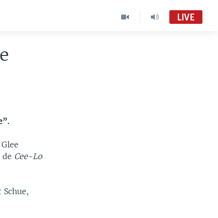
LIVE
e
e”.
 Glee
a de
Cee-Lo
r Schue,