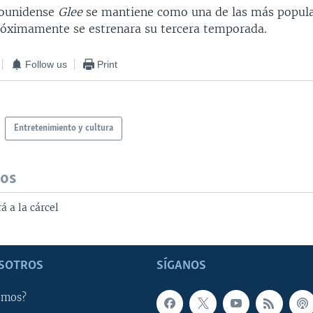
dounidense
Glee
se mantiene como una de las más popula
próximamente se estrenara su tercera temporada.
Follow us
Print
Entretenimiento y cultura
dos
á a la cárcel
SOTROS
SÍGANOS
omos?