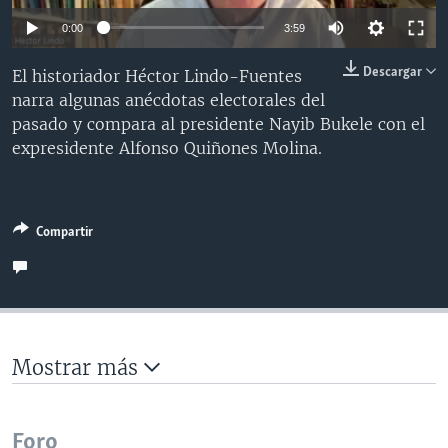
MULTIMEDIA
VENEZUELA
NICARAGUA
ECONOMÍA
0:00
3:59
PROGRAMAS TV
BRASIL
ENTRETENIMIENTO Y CULTURA
VIDEOS
Descargar
El historiador Héctor Lindo-Fuentes
RADIO
TECNOLOGÍA
FOTOGRAFÍA
EL MUNDO AL DÍA
narra algunas anécdotas electorales del
pasado y compara al presidente Nayib Bukele con el
DIRECT
DEPORTES
AUDIOS
FORO INTERAMERICANO
AVANCE INFORMATIVO
expresidente Alfonso Quiñones Molina.
DOCUMENTALES DE LA VOA
CIENCIA Y SALUD
VISIÓN 360
AUDIONOTICIAS
LAS CLAVES
BUENOS DÍAS AMÉRICA
Learning English
Compartir
PANORAMA
ESTADOS UNIDOS AL DÍA
SÍGANOS
EL MUNDO AL DÍA [RADIO]
FORO [RADIO]
DEPORTIVO INTERNACIONAL
Mostrar más
Idiomas
NOTA ECONÓMICA
ENTRETENIMIENTO
Foro