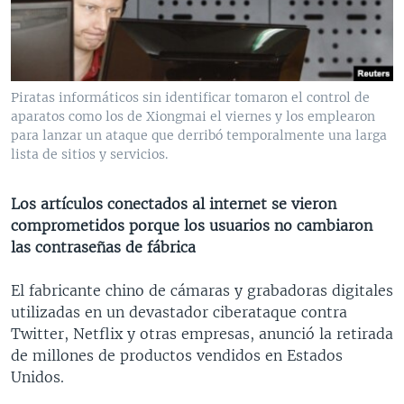
MULTIMEDIA
VENEZUELA
NICARAGUA
ECONOMÍA
PROGRAMAS TV
BRASIL
ENTRETENIMIENTO Y CULTURA
VIDEOS
RADIO
TECNOLOGÍA
FOTOGRAFÍA
EL MUNDO AL DÍA
Piratas informáticos sin identificar tomaron el control de
DIRECT
DEPORTES
AUDIOS
FORO INTERAMERICANO
AVANCE INFORMATIVO
aparatos como los de Xiongmai el viernes y los emplearon
para lanzar un ataque que derribó temporalmente una larga
DOCUMENTALES DE LA VOA
CIENCIA Y SALUD
VISIÓN 360
AUDIONOTICIAS
lista de sitios y servicios.
LAS CLAVES
BUENOS DÍAS AMÉRICA
Learning English
Los artículos conectados al internet se vieron
PANORAMA
ESTADOS UNIDOS AL DÍA
comprometidos porque los usuarios no cambiaron
SÍGANOS
EL MUNDO AL DÍA [RADIO]
las contraseñas de fábrica
FORO [RADIO]
El fabricante chino de cámaras y grabadoras digitales
DEPORTIVO INTERNACIONAL
utilizadas en un devastador ciberataque contra
Idiomas
Twitter, Netflix y otras empresas, anunció la retirada
NOTA ECONÓMICA
de millones de productos vendidos en Estados
ENTRETENIMIENTO
Unidos.