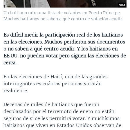
MULTIMEDIA
VENEZUELA
NICARAGUA
ECONOMÍA
Un haitiano mira una lista de votantes en Puerto Príncipe.
PROGRAMAS TV
BRASIL
ENTRETENIMIENTO Y CULTURA
VIDEOS
Muchos haitianos no saben a qué centro de votación acudir.
RADIO
TECNOLOGÍA
FOTOGRAFÍA
EL MUNDO AL DÍA
Es difícil medir la participación real de los haitianos
DIRECT
DEPORTES
AUDIOS
FORO INTERAMERICANO
AVANCE INFORMATIVO
en las elecciones. Muchos perdieron sus documentos
DOCUMENTALES DE LA VOA
CIENCIA Y SALUD
VISIÓN 360
AUDIONOTICIAS
o no saben a qué centro acudir. Y los haitianos en
EE.UU. no pueden votar pero siguen las elecciones de
LAS CLAVES
BUENOS DÍAS AMÉRICA
cerca.
Learning English
PANORAMA
ESTADOS UNIDOS AL DÍA
En las elecciones de Haití, una de las grandes
SÍGANOS
EL MUNDO AL DÍA [RADIO]
interrogantes es cuántas personas votarán
FORO [RADIO]
realmente.
DEPORTIVO INTERNACIONAL
Decenas de miles de haitianos que fueron
Idiomas
NOTA ECONÓMICA
desplazados por el terremoto de enero no están
seguros de si se les permitirá votar. Y muchísimos
ENTRETENIMIENTO
haitianos que viven en Estados Unidos observan de