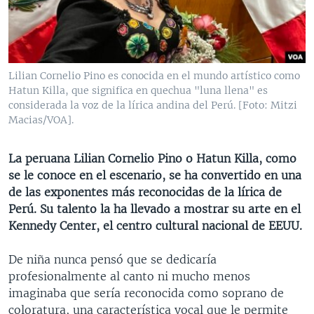
MULTIMEDIA
VENEZUELA
NICARAGUA
ECONOMÍA
PROGRAMAS TV
BRASIL
ENTRETENIMIENTO Y CULTURA
VIDEOS
RADIO
TECNOLOGÍA
FOTOGRAFÍA
EL MUNDO AL DÍA
Lilian Cornelio Pino es conocida en el mundo artístico como
DIRECT
DEPORTES
AUDIOS
FORO INTERAMERICANO
AVANCE INFORMATIVO
Hatun Killa, que significa en quechua "luna llena" es
considerada la voz de la lírica andina del Perú. [Foto: Mitzi
DOCUMENTALES DE LA VOA
CIENCIA Y SALUD
VISIÓN 360
AUDIONOTICIAS
Macias/VOA].
LAS CLAVES
BUENOS DÍAS AMÉRICA
Learning English
La peruana Lilian Cornelio Pino o Hatun Killa, como
PANORAMA
ESTADOS UNIDOS AL DÍA
se le conoce en el escenario, se ha convertido en una
SÍGANOS
EL MUNDO AL DÍA [RADIO]
de las exponentes más reconocidas de la lírica de
Perú. Su talento la ha llevado a mostrar su arte en el
FORO [RADIO]
Kennedy Center, el centro cultural nacional de EEUU.
DEPORTIVO INTERNACIONAL
Idiomas
De niña nunca pensó que se dedicaría
NOTA ECONÓMICA
profesionalmente al canto ni mucho menos
ENTRETENIMIENTO
imaginaba que sería reconocida como soprano de
coloratura, una característica vocal que le permite