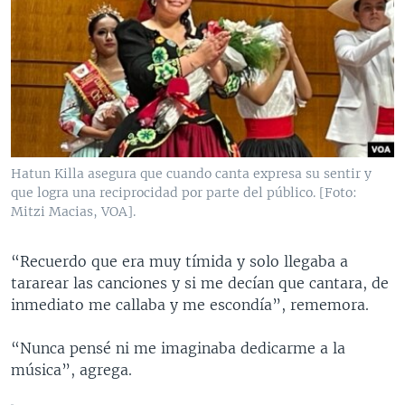
Hatun Killa asegura que cuando canta expresa su sentir y
que logra una reciprocidad por parte del público. [Foto:
Mitzi Macias, VOA].
“Recuerdo que era muy tímida y solo llegaba a
tararear las canciones y si me decían que cantara, de
inmediato me callaba y me escondía”, rememora.
“Nunca pensé ni me imaginaba dedicarme a la
música”, agrega.