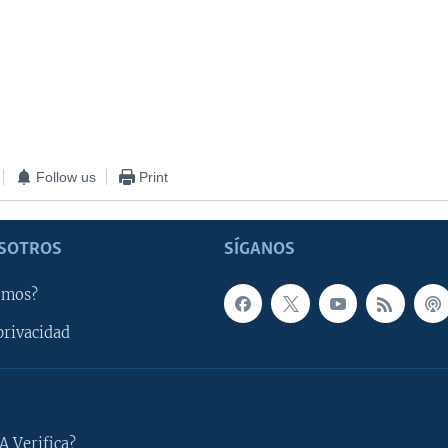
Follow us
Print
SOTROS
SÍGANOS
omos?
privacidad
A Verifica?