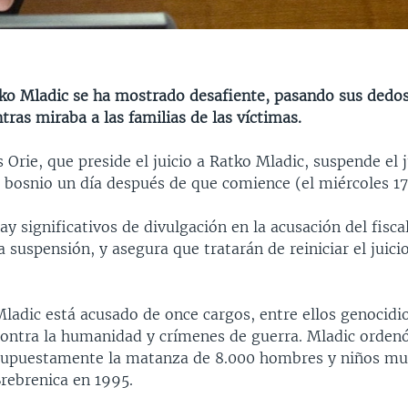
tko Mladic se ha mostrado desafiente, pasando sus dedos
ras miraba a las familias de las víctimas.
 Orie, que preside el juicio a Ratko Mladic, suspende el j
 bosnio un día después de que comience (el miércoles 17
y significativos de divulgación en la acusación del fisc
 suspensión, y asegura que tratarán de reiniciar el juicio
ladic está acusado de once cargos, entre ellos genocidio
contra la humanidad y crímenes de guerra. Mladic orden
supuestamente la matanza de 8.000 hombres y niños m
Srebrenica en 1995.