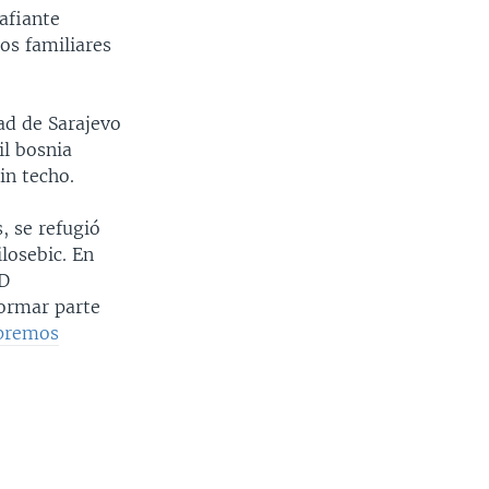
afiante
os familiares
ad de Sarajevo
il bosnia
in techo.
, se refugió
losebic. En
 D
ormar parte
premos