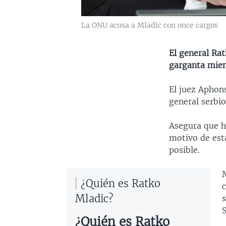
La ONU acusa a Mladic con once cargos
El general Ra
garganta mient
El juez Aphons
general serbio
Asegura que ha
motivo de esta
posible.
M
¿Quién es Ratko
Mladic?
¿Quién es Ratko