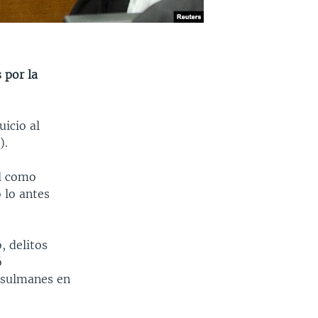
 por la
uicio al
).
al como
 lo antes
, delitos
ó
usulmanes en