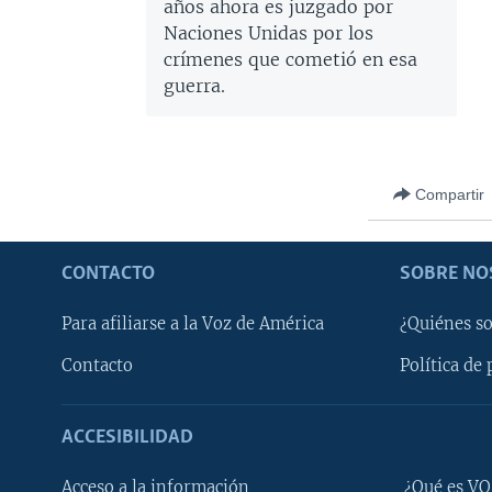
años ahora es juzgado por
Naciones Unidas por los
crímenes que cometió en esa
guerra.
Compartir
CONTACTO
SOBRE NO
Para afiliarse a la Voz de América
¿Quiénes s
Contacto
Política de 
ACCESIBILIDAD
Learning English
Acceso a la información
¿Qué es VO