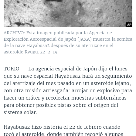
MULTIMEDIA
VENEZUELA
NICARAGUA
ECONOMÍA
PROGRAMAS TV
BRASIL
ENTRETENIMIENTO Y CULTURA
VIDEOS
RADIO
TECNOLOGÍA
FOTOGRAFÍA
EL MUNDO AL DÍA
ARCHIVO: Esta imagen publicada por la Agencia de
DIRECT
DEPORTES
AUDIOS
FORO INTERAMERICANO
AVANCE INFORMATIVO
Exploración Aeroespacial de Japón (JAXA) muestra la sombra
de la nave Hayabusa2 después de su aterrizaje en el
DOCUMENTALES DE LA VOA
CIENCIA Y SALUD
VISIÓN 360
AUDIONOTICIAS
asteroide Ryugu. 22-2-19.
LAS CLAVES
BUENOS DÍAS AMÉRICA
Learning English
TOKIO —
La agencia espacial de Japón dijo el lunes
PANORAMA
ESTADOS UNIDOS AL DÍA
que su nave espacial Hayabusa2 hará un seguimiento
SÍGANOS
EL MUNDO AL DÍA [RADIO]
del aterrizaje del mes pasado en un asteroide lejano,
con otra misión arriesgada: arrojar un explosivo para
FORO [RADIO]
hacer un cráter y recolectar muestras subterráneas
DEPORTIVO INTERNACIONAL
para obtener posibles pistas sobre el origen del
Idiomas
sistema solar.
NOTA ECONÓMICA
ENTRETENIMIENTO
Hayabusa2 hizo historia el 22 de febrero cuando
tocó el asteroide, donde también recogió algunos