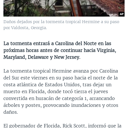
MULTIMEDIA
VENEZUELA
NICARAGUA
ECONOMÍA
PROGRAMAS TV
BRASIL
ENTRETENIMIENTO Y CULTURA
VIDEOS
Daños dejados por la tormenta tropical Hermine a su paso
RADIO
TECNOLOGÍA
FOTOGRAFÍA
EL MUNDO AL DÍA
por Valdosta, Georgia.
DIRECT
DEPORTES
AUDIOS
FORO INTERAMERICANO
AVANCE INFORMATIVO
La tormenta entrará a Carolina del Norte en las
DOCUMENTALES DE LA VOA
CIENCIA Y SALUD
VISIÓN 360
AUDIONOTICIAS
próximas horas antes de continuar hacia Virginia,
LAS CLAVES
BUENOS DÍAS AMÉRICA
Maryland, Delaware y New Jersey.
Learning English
PANORAMA
ESTADOS UNIDOS AL DÍA
La tormenta tropical Hermine avanza por Carolina
SÍGANOS
EL MUNDO AL DÍA [RADIO]
del Sur este viernes en su paso hacia el norte de la
costa atlántica de Estados Unidos, tras dejar un
FORO [RADIO]
muerto en Florida, donde tocó tierra el jueves
DEPORTIVO INTERNACIONAL
convertida en huracán de categoría 1, arrancando
Idiomas
árboles y postes, provocando inundaciones y otros
NOTA ECONÓMICA
daños.
ENTRETENIMIENTO
El gobernador de Florida, Rick Scott, informó que la