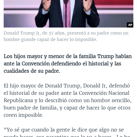
MULTIMEDIA
VENEZUELA
NICARAGUA
ECONOMÍA
PROGRAMAS TV
BRASIL
ENTRETENIMIENTO Y CULTURA
VIDEOS
RADIO
TECNOLOGÍA
FOTOGRAFÍA
EL MUNDO AL DÍA
Donald Trump Jr, de 37 años, presentó a su padre como un
DIRECT
DEPORTES
AUDIOS
FORO INTERAMERICANO
AVANCE INFORMATIVO
hombre grande capaz de hacer lo imposible.
DOCUMENTALES DE LA VOA
CIENCIA Y SALUD
VISIÓN 360
AUDIONOTICIAS
Los hijos mayor y menor de la familia Trump hablan
LAS CLAVES
BUENOS DÍAS AMÉRICA
ante la Convención defendiendo el historial y las
Learning English
cualidades de su padre.
PANORAMA
ESTADOS UNIDOS AL DÍA
SÍGANOS
EL MUNDO AL DÍA [RADIO]
El hijo mayor de Donald Trump, Donald Jr, defendió
el historial de su padre ante la Convención Nacional
FORO [RADIO]
Republicana y lo describió como un hombre sencillo,
DEPORTIVO INTERNACIONAL
buen padre de familia, y capaz de hacer lo que otros
Idiomas
creen imposible.
NOTA ECONÓMICA
ENTRETENIMIENTO
“Yo sé que cuando la gente le dice que algo no se
puede hacer, eso garantiza que lo va a hacer… Lo he