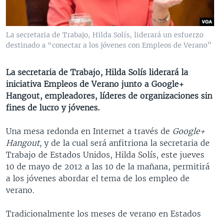
MULTIMEDIA
VENEZUELA
NICARAGUA
ECONOMÍA
PROGRAMAS TV
BRASIL
ENTRETENIMIENTO Y CULTURA
VIDEOS
La secretaria de Trabajo, Hilda Solís, liderará un esfuerzo
RADIO
TECNOLOGÍA
FOTOGRAFÍA
EL MUNDO AL DÍA
destinado a “conectar a los jóvenes con Empleos de Verano”
DIRECT
DEPORTES
AUDIOS
FORO INTERAMERICANO
AVANCE INFORMATIVO
La secretaria de Trabajo, Hilda Solís liderará la
DOCUMENTALES DE LA VOA
CIENCIA Y SALUD
VISIÓN 360
AUDIONOTICIAS
iniciativa Empleos de Verano junto a Google+
Hangout, empleadores, líderes de organizaciones sin
LAS CLAVES
BUENOS DÍAS AMÉRICA
Learning English
fines de lucro y jóvenes.
PANORAMA
ESTADOS UNIDOS AL DÍA
Una mesa redonda en Internet a través de
Google+
SÍGANOS
EL MUNDO AL DÍA [RADIO]
Hangout
, y de la cual será anfitriona la secretaria de
FORO [RADIO]
Trabajo de Estados Unidos, Hilda Solís, este jueves
10 de mayo de 2012 a las 10 de la mañana, permitirá
DEPORTIVO INTERNACIONAL
a los jóvenes abordar el tema de los empleo de
Idiomas
NOTA ECONÓMICA
verano.
ENTRETENIMIENTO
Tradicionalmente los meses de verano en Estados