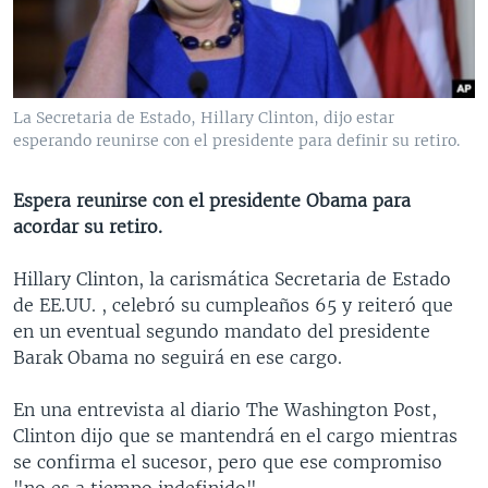
MULTIMEDIA
VENEZUELA
NICARAGUA
ECONOMÍA
PROGRAMAS TV
BRASIL
ENTRETENIMIENTO Y CULTURA
VIDEOS
RADIO
TECNOLOGÍA
FOTOGRAFÍA
EL MUNDO AL DÍA
La Secretaria de Estado, Hillary Clinton, dijo estar
DIRECT
DEPORTES
AUDIOS
FORO INTERAMERICANO
AVANCE INFORMATIVO
esperando reunirse con el presidente para definir su retiro.
DOCUMENTALES DE LA VOA
CIENCIA Y SALUD
VISIÓN 360
AUDIONOTICIAS
Espera reunirse con el presidente Obama para
LAS CLAVES
BUENOS DÍAS AMÉRICA
acordar su retiro.
Learning English
PANORAMA
ESTADOS UNIDOS AL DÍA
Hillary Clinton, la carismática Secretaria de Estado
SÍGANOS
EL MUNDO AL DÍA [RADIO]
de EE.UU. , celebró su cumpleaños 65 y reiteró que
en un eventual segundo mandato del presidente
FORO [RADIO]
Barak Obama no seguirá en ese cargo.
DEPORTIVO INTERNACIONAL
Idiomas
En una entrevista al diario The Washington Post,
NOTA ECONÓMICA
Clinton dijo que se mantendrá en el cargo mientras
ENTRETENIMIENTO
se confirma el sucesor, pero que ese compromiso
"no es a tiempo indefinido".