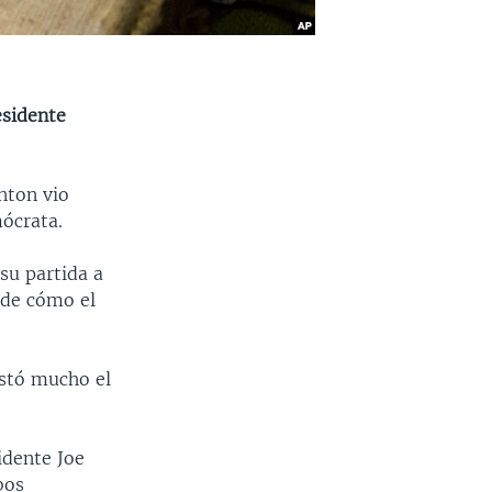
esidente
inton vio
ócrata.
su partida a
 de cómo el
ustó mucho el
idente Joe
bos