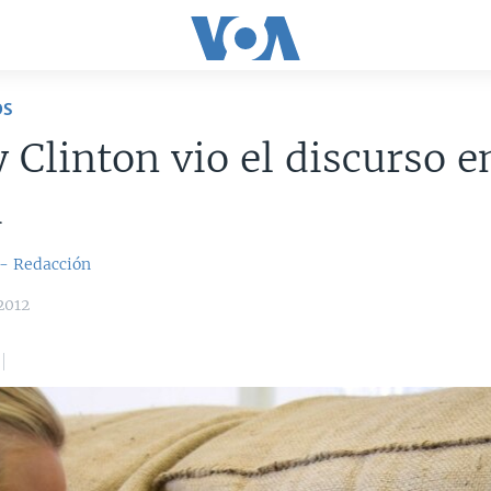
OS
y Clinton vio el discurso e
i
 - Redacción
2012