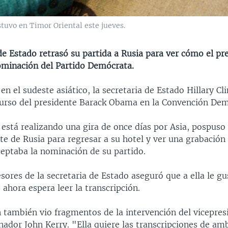
stuvo en Timor Oriental este jueves.
de Estado retrasó su partida a Rusia para ver cómo el pr
ominación del Partido Demócrata.
en el sudeste asiático, la secretaria de Estado Hillary Cl
curso del presidente Barack Obama en la Convención Dem
 está realizando una gira de once días por Asia, pospuso 
te de Rusia para regresar a su hotel y ver una grabación
eptaba la nominación de su partido.
sores de la secretaria de Estado aseguró que a ella le g
 ahora espera leer la transcripción.
n también vio fragmentos de la intervención del vicepres
nador John Kerry. "Ella quiere las transcripciones de am