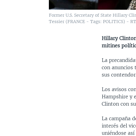
Former U.S. Secretary of State Hillary Cl
Tessier (FRANCE - Tags: POLITICS) - 
Hillary Clinto
mitines políti
La precandida
con anuncios t
sus contendor
Los avisos co
Hampshire y es
Clinton con s
La campaña de
interés del vi
uniéndose así