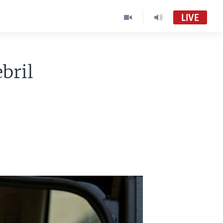
LIVE
Visión 360 [Radio]
Audio en vivo
bril
Visión 360:
VOA Spanish MC01