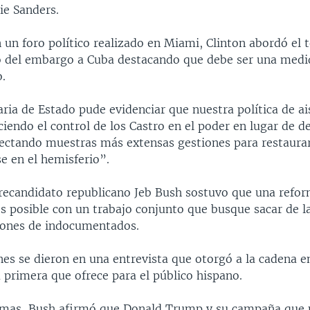
ie Sanders.
n un foro político realizado en Miami, Clinton abordó el 
 del embargo a Cuba destacando que debe ser una medi
o.
ia de Estado pude evidenciar que nuestra política de ai
ciendo el control de los Castro en el poder en lugar de de
ectando muestras más extensas gestiones para restaurar
e en el hemisferio”.
precandidato republicano Jeb Bush sostuvo que una refo
es posible con un trabajo conjunto que busque sacar de 
lones de indocumentados.
nes se dieron en una entrevista que otorgó a la cadena e
la primera que ofrece para el público hispano.
emas, Bush afirmó que Donald Trump y su campaña que