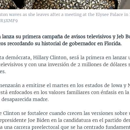
inton waves as she leaves after a meeting at the Elysee Palace in
RTR3XMF9
n lanza su primera campaña de avisos televisivos y Jeb B
cos recordando su historial de gobernador en Florida.
ta demócrata, Hillary Clinton, será la primera en lanza
elevisivos y con una inversión de 2 millones de dólares 
es.
menzarán a emitirse el martes en los estados de Iowa y
tá enfocados en los valores familiares con énfasis en la
u desaparecida madre.
 Clinton se fortalece cuando crecen las versiones sobre 
cepresidente Joe Biden en la candidatura en el partido d
 a una carrera preelectoral que se ha centrado fundame