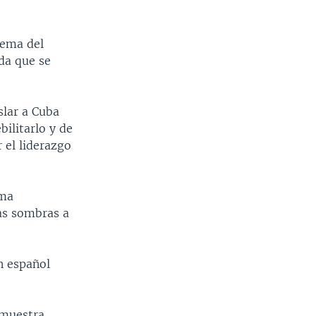
tema del
da que se
slar a Cuba
bilitarlo y de
 el liderazgo
rma
las sombras a
n español
 muestra