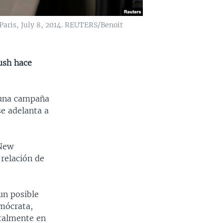
 Paris, July 8, 2014. REUTERS/Benoit
ush hace
r una campaña
se adelanta a
 New
 relación de
un posible
emócrata,
ntalmente en