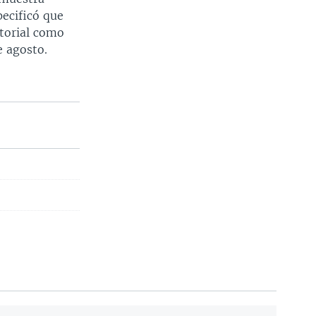
ecificó que
storial como
e agosto.