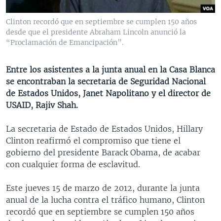
MULTIMEDIA
VENEZUELA
NICARAGUA
ECONOMÍA
Clinton recordó que en septiembre se cumplen 150 años
PROGRAMAS TV
BRASIL
ENTRETENIMIENTO Y CULTURA
VIDEOS
desde que el presidente Abraham Lincoln anunció la
“Proclamación de Emancipación”.
RADIO
TECNOLOGÍA
FOTOGRAFÍA
EL MUNDO AL DÍA
DIRECT
DEPORTES
AUDIOS
FORO INTERAMERICANO
AVANCE INFORMATIVO
Entre los asistentes a la junta anual en la Casa Blanca
DOCUMENTALES DE LA VOA
CIENCIA Y SALUD
VISIÓN 360
AUDIONOTICIAS
se encontraban la secretaria de Seguridad Nacional
de Estados Unidos, Janet Napolitano y el director de
LAS CLAVES
BUENOS DÍAS AMÉRICA
USAID, Rajiv Shah.
Learning English
PANORAMA
ESTADOS UNIDOS AL DÍA
La secretaria de Estado de Estados Unidos, Hillary
SÍGANOS
EL MUNDO AL DÍA [RADIO]
Clinton reafirmó el compromiso que tiene el
FORO [RADIO]
gobierno del presidente Barack Obama, de acabar
con cualquier forma de esclavitud.
DEPORTIVO INTERNACIONAL
Idiomas
NOTA ECONÓMICA
Este jueves 15 de marzo de 2012, durante la junta
anual de la lucha contra el tráfico humano, Clinton
ENTRETENIMIENTO
recordó que en septiembre se cumplen 150 años